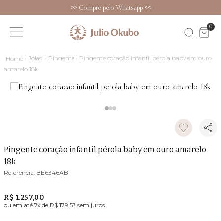
>>
Compre pelo Whatsapp
<<
0
Joias
Pingente
Pingente coração infantil pérola baby em ouro
amarelo 18k
Pingente coração infantil pérola baby em ouro amarelo
18k
BE6346AB
R$ 1.257,00
ou em até
7
x de
R$ 179,57
sem juros