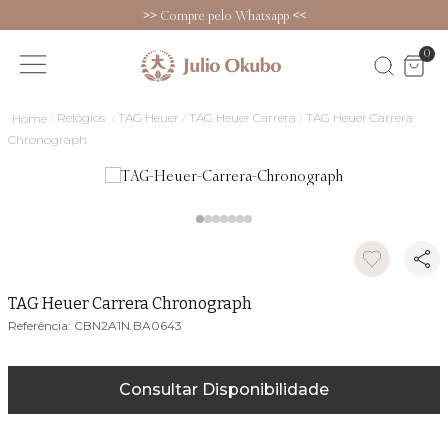
>>
Compre pelo Whatsapp
<<
0
Relógios
TAG Heuer
TAG Heuer Carrera
TAG Heuer Carrera
Chronograph
TAG Heuer Carrera Chronograph
CBN2A1N.BA0643
Consultar Disponibilidade