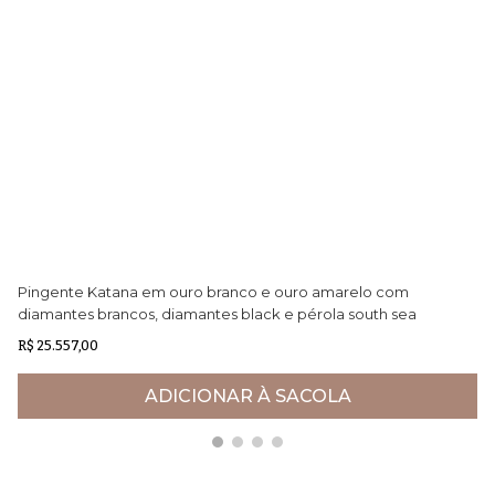
Pingente Katana em ouro branco e ouro amarelo com
Pu
diamantes brancos, diamantes black e pérola south sea
Ne
negra
R$ 25.557,00
R$
ADICIONAR À SACOLA