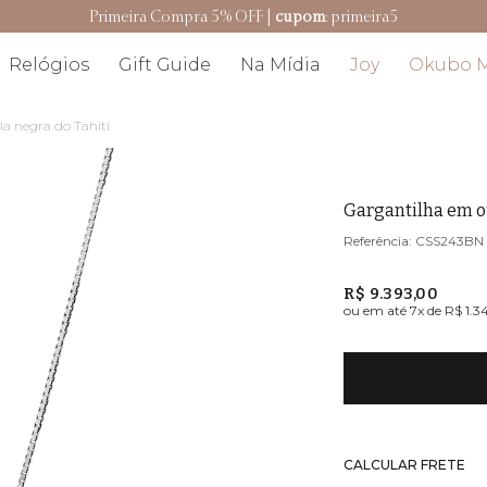
Resgate seu cashback
Relógios
Gift Guide
Na Mídia
Joy
Okubo 
a negra do Tahiti
Gargantilha em o
CSS243BN
R$ 9.393,00
ou em até
7
x de
R$ 1.3
CALCULAR FRETE