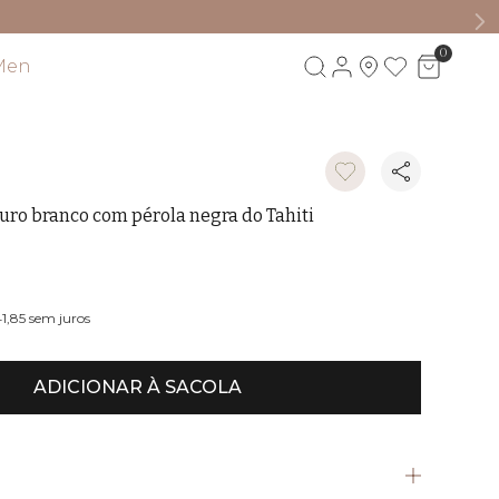
0
Men
Visite também
uro branco com pérola negra do Tahiti
41,85
sem juros
ADICIONAR À SACOLA