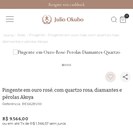
Resgate seu cashback
0
Joias
Pingente
Pingente em ouro rosé, com quartzo rosa,
diamantes e pérolas Akoya
Pingente em ouro rosé, com quartzo rosa, diamantes e
pérolas Akoya
BE6628VW
R$ 9.566,00
ou em até
7
x de
R$ 1.366,57
sem juros