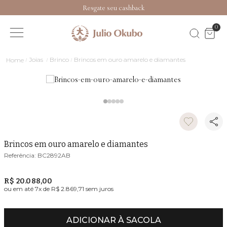
Resgate seu cashback
0
Joias
Brinco
Brincos em ouro amarelo e diamantes
Brincos em ouro amarelo e diamantes
BC2892AB
R$ 20.088,00
ou em até
7
x de
R$ 2.869,71
sem juros
ADICIONAR À SACOLA