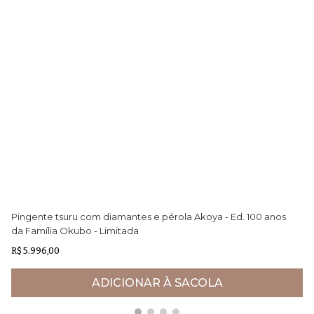
Pingente tsuru com diamantes e pérola Akoya - Ed. 100 anos
An
da Família Okubo - Limitada
R$ 5.996,00
R$
ADICIONAR À SACOLA