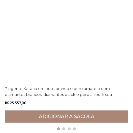
Pingente Katana em ouro branco e ouro amarelo com
Pu
diamantes brancos, diamantes black e pérola south sea
Ne
negra
R$ 25.557,00
R$
ADICIONAR À SACOLA