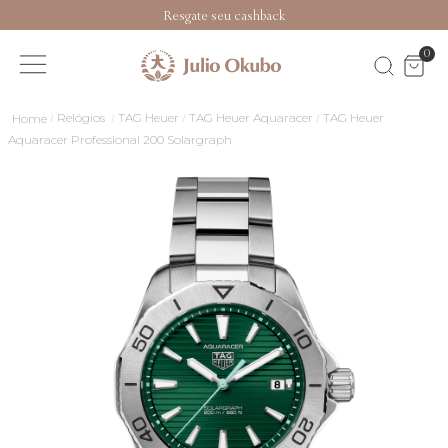
Resgate seu cashback
0
Relógios
TAG Heuer
TAG Heuer Aquaracer
TAG Heuer
Aquaracer Professional 200 Solargraph