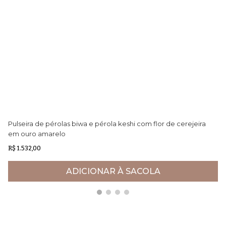
Pulseira de pérolas biwa e pérola keshi com flor de cerejeira
Pi
em ouro amarelo
R$ 1.532,00
R$
ADICIONAR À SACOLA