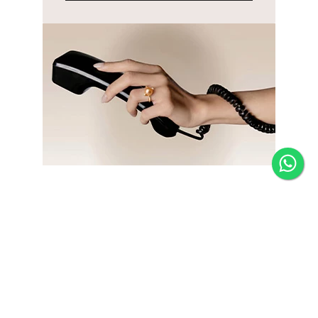
Newsletter
Fique por dentro das novidades e receba 5% de desconto
na primeira compra.
*Válido somente para joias e não acumulativo com outras
promoções