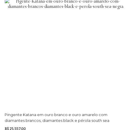
Pingente Katana em ouro branco e ouro amarelo com
Pu
diamantes brancos, diamantes black e pérola south sea
Ne
negra
R$ 25.557,00
R$