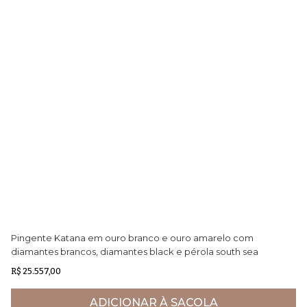
Pingente Katana em ouro branco e ouro amarelo com
Pu
diamantes brancos, diamantes black e pérola south sea
Ne
negra
R$ 25.557,00
R$
ADICIONAR À SACOLA