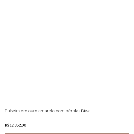
Pulseira em ouro amarelo com pérolas Biwa
Pu
R$ 12.352,00
R$