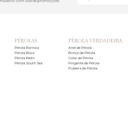
cumulativo com outras promoções
PÉROLAS
PÉROLA VERDADEIRA
Pérola Barroca
Anel de Pérola
Pérola Biwa
Brinco de Pérola
Pérola Keshi
Colar de Pérola
Pérola South Sea
Pingente de Pérola
Pulseira de Pérola