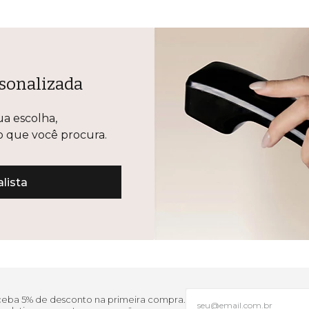
sonalizada
ua escolha,
lo que você procura.
lista
eceba 5% de desconto na primeira compra.