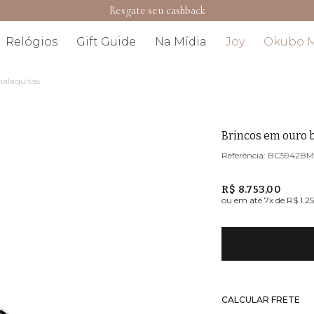
Resgate seu cashback
Relógios
Gift Guide
Na Mídia
Joy
Okubo 
malaquitas
Brincos em ouro 
BC5942B
R$ 8.753,00
ou em até
7
x de
R$ 1.2
CALCULAR FRETE