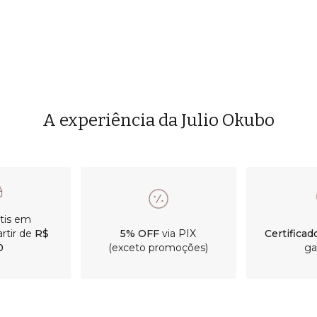
A experiência da Julio Okubo
átis em
rtir de
R$
5% OFF
via PIX
Certificad
0
(exceto promoções)
ga