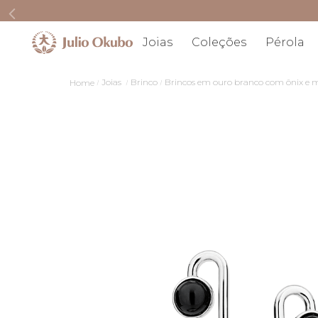
Joias
Coleções
Pérola
Joias
Brinco
Brincos em ouro branco com ônix e 