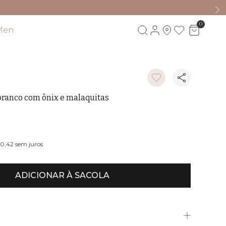
0
Men
Visite também
branco com ônix e malaquitas
M
50,42
sem juros
ADICIONAR À SACOLA