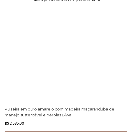
Pulseira em ouro amarelo com madeira maçaranduba de
An
manejo sustentável e pérolas Biwa
ma
R$ 2.535,00
R$