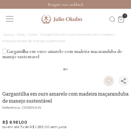
Resgate seu cashback
0
Joias
Colar
Gargantilha em ouro amarelo com madeira
maçaranduba de manejo sustentável
Gargantilha em ouro amarelo com madeira maçaranduba
de manejo sustentável
CR6599AW
R$ 8.981,00
ou em até
7
x de
R$ 1.283,00
sem juros