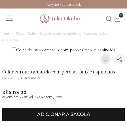
Resgate seu cashback
0
Joias
Colar
Colar em ouro amarelo com pérolas, ônix e
espinélios
Colar em ouro amarelo com pérolas, ônix e espinélios
CR6589AW
R$ 5.176,00
ou em até
7
x de
R$ 739,42
sem juros
ADICIONAR À SACOLA