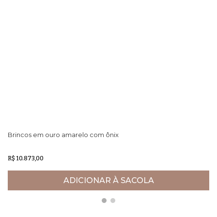
Brincos em ouro amarelo com ônix
Pu
R$ 10.873,00
R$
ADICIONAR À SACOLA