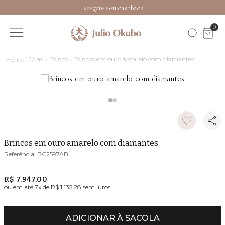
Resgate seu cashback
0
Joias
Brinco
Brincos em ouro amarelo com diamantes
Brincos em ouro amarelo com diamantes
BC2597AB
R$ 7.947,00
ou em até
7
x de
R$ 1.135,28
sem juros
ADICIONAR À SACOLA