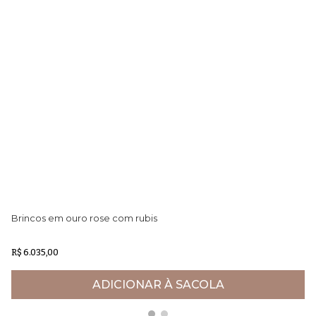
Brincos em ouro rose com rubis
Br
R$ 6.035,00
R$
ADICIONAR À SACOLA