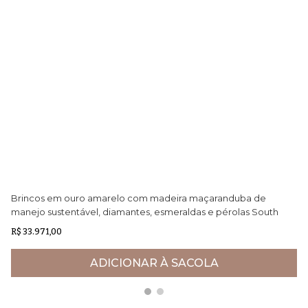
Brincos em ouro amarelo com madeira maçaranduba de
Br
manejo sustentável, diamantes, esmeraldas e pérolas South
ma
Sea Golden
R$ 33.971,00
R$
ADICIONAR À SACOLA