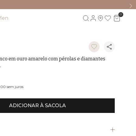
0
Men
Visite também
inco em ouro amarelo com pérolas e diamantes
W
1,00
sem juros
ADICIONAR À SACOLA