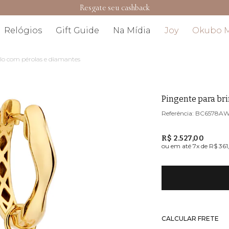
Resgate seu cashback
Relógios
Gift Guide
Na Mídia
Joy
Okubo 
lo com pérolas e diamantes
Pingente para br
BC6578A
R$ 2.527,00
ou em até
7
x de
R$ 36
CALCULAR FRETE