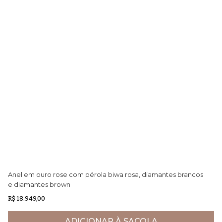
Anel em ouro rose com pérola biwa rosa, diamantes brancos
Pi
e diamantes brown
br
R$ 18.949,00
ADICIONAR À SACOLA