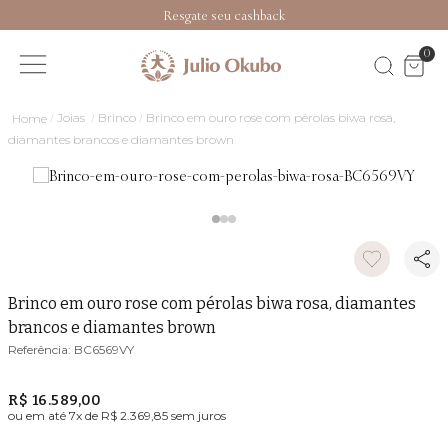
Resgate seu cashback
0
Joias
Brinco
Brinco em ouro rose com pérolas biwa rosa,
diamantes brancos e diamantes brown
Brinco em ouro rose com pérolas biwa rosa, diamantes
brancos e diamantes brown
BC6569VY
R$ 16.589,00
ou em até
7
x de
R$ 2.369,85
sem juros