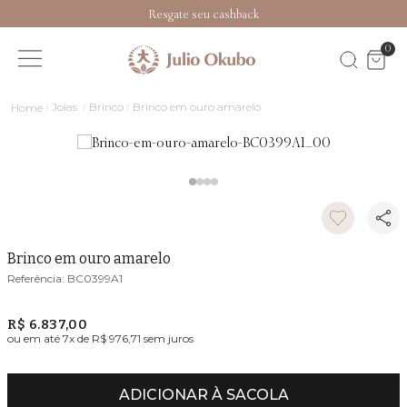
Resgate seu cashback
0
Joias
Brinco
Brinco em ouro amarelo
Brinco em ouro amarelo
BC0399A1
R$ 6.837,00
ou em até
7
x de
R$ 976,71
sem juros
ADICIONAR À SACOLA