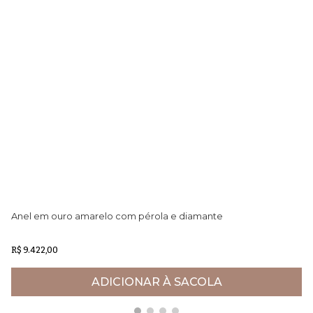
Anel em ouro amarelo com pérola e diamante
An
R$ 9.422,00
R$
ADICIONAR À SACOLA