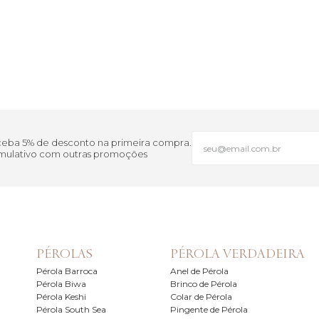
eceba 5% de desconto na primeira compra.
cumulativo com outras promoções
PÉROLAS
PÉROLA VERDADEIRA
Pérola Barroca
Anel de Pérola
Pérola Biwa
Brinco de Pérola
Pérola Keshi
Colar de Pérola
Pérola South Sea
Pingente de Pérola