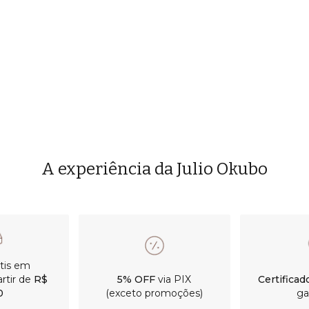
A experiência da Julio Okubo
átis em
rtir de
R$
5% OFF
via PIX
Certificad
0
(exceto promoções)
ga