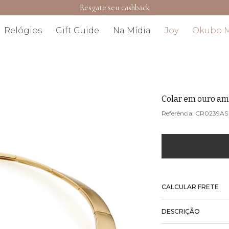
Resgate seu cashback
Relógios
Gift Guide
Na Mídia
Joy
Okubo 
Colar em ouro am
CR0239AS
CALCULAR FRETE
DESCRIÇÃO