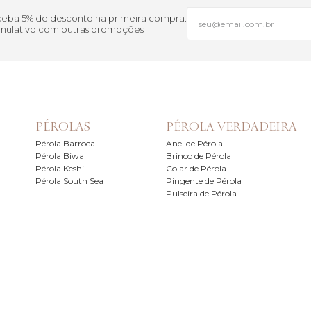
eceba 5% de desconto na primeira compra.
cumulativo com outras promoções
PÉROLAS
PÉROLA VERDADEIRA
Pérola Barroca
Anel de Pérola
Pérola Biwa
Brinco de Pérola
Pérola Keshi
Colar de Pérola
Pérola South Sea
Pingente de Pérola
Pulseira de Pérola