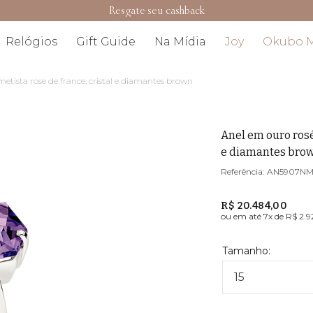
Resgate seu cashback
Relógios
Gift Guide
Na Mídia
Joy
Okubo 
etista rose de france, cristal e diamantes brown
Anel em ouro rosé
e diamantes bro
AN5907N
R$ 20.484,00
ou em até
7
x de
R$ 2.9
15