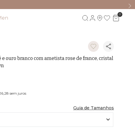
0
Men
Visite também
 e ouro branco com ametista rose de france, cristal
wn
M
26,28
sem juros
Guia de Tamanhos