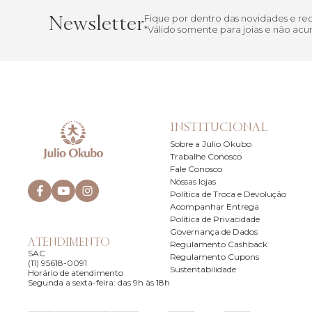
Newsletter
Fique por dentro das novidades e r
*Válido somente para joias e não a
INSTITUCIONAL
Sobre a Julio Okubo
Trabalhe Conosco
Fale Conosco
Nossas lojas
Política de Troca e Devolução
Acompanhar Entrega
Política de Privacidade
Governança de Dados
ATENDIMENTO
Regulamento Cashback
SAC
Regulamento Cupons
(11) 95618-0091
Sustentabilidade
Horário de atendimento
Segunda a sexta-feira: das 9h às 18h