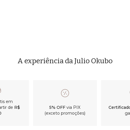
A experiência da Julio Okubo
átis em
rtir de
R$
5% OFF
via PIX
Certificad
0
(exceto promoções)
ga