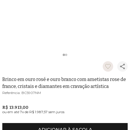
Brinco em ouro rosé e ouro branco com ametistas rose de
france, cristais e diamantes em cravação artística
BC5907NM
R$ 13.913,00
ou em até
7
x de
R$ 1.987,57
sem juros
ADICIONAR À SACOLA