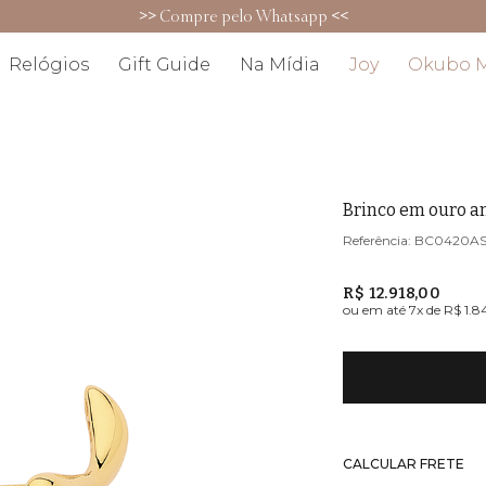
5% OFF no PIX (exceto para promoções)
Relógios
Gift Guide
Na Mídia
Joy
Okubo 
Brinco em ouro a
BC0420A
R$ 12.918,00
ou em até
7
x de
R$ 1.8
CALCULAR FRETE