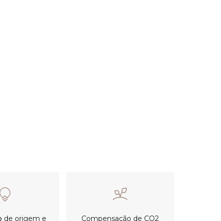
o
de origem e
Compensação de CO2