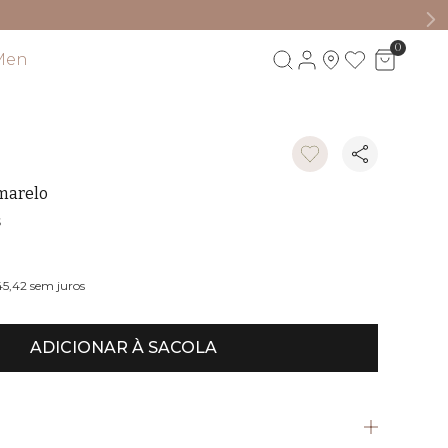
0
Men
Visite também
marelo
S
45,42
sem juros
ADICIONAR À SACOLA