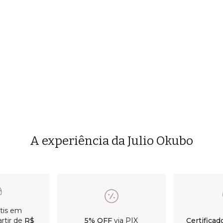
A experiência da Julio Okubo
átis em
rtir de
R$
5% OFF
via PIX
Certificad