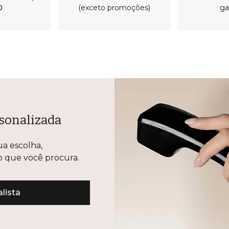
0
(exceto promoções)
ga
sonalizada
ua escolha,
lo que você procura.
lista