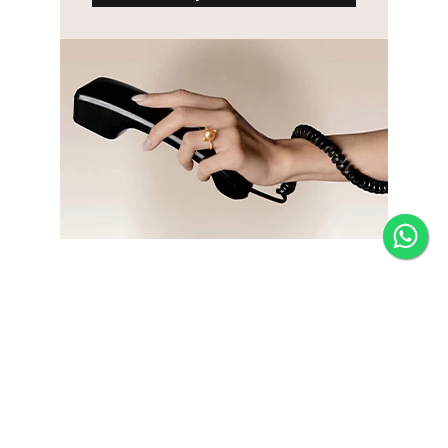
Newsletter
Fique por dentro das novidades e receba 5% de desconto
na primeira compra.
*Válido somente para joias e não acumulativo com outras
promoções