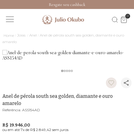
Resgate seu cashback
0
Joias
Anel
Anel de pérola south sea golden, diamante e ouro
amarelo
Anel de pérola south sea golden, diamante e ouro
amarelo
ASS154AD
R$ 19.946,00
ou em até
7
x de
R$ 2.849,42
sem juros