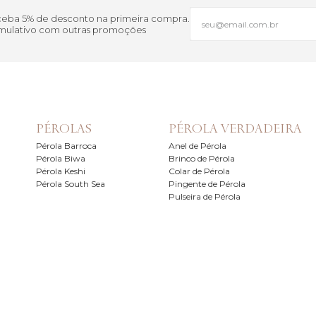
eceba 5% de desconto na primeira compra.
cumulativo com outras promoções
PÉROLAS
PÉROLA VERDADEIRA
Pérola Barroca
Anel de Pérola
Pérola Biwa
Brinco de Pérola
Pérola Keshi
Colar de Pérola
Pérola South Sea
Pingente de Pérola
Pulseira de Pérola