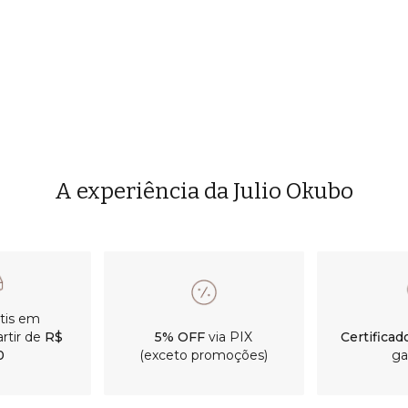
A experiência da Julio Okubo
átis em
rtir de
R$
5% OFF
via PIX
Certificad
0
(exceto promoções)
ga