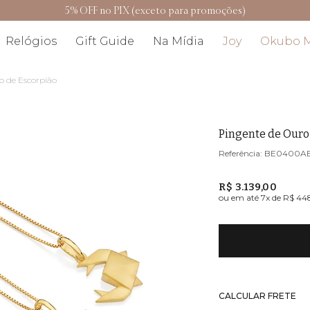
5% OFF no PIX (exceto para promoções)
Relógios
Gift Guide
Na Mídia
Joy
Okubo 
o de Escorpião
Pingente de Ouro
BE0400A
R$ 3.139,00
ou em até
7
x de
R$ 44
CALCULAR FRETE