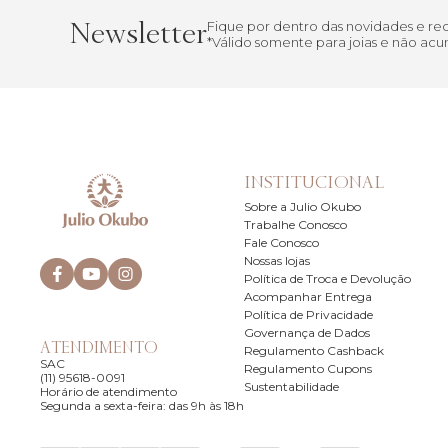
Newsletter
Fique por dentro das novidades e r
*Válido somente para joias e não a
INSTITUCIONAL
Sobre a Julio Okubo
Trabalhe Conosco
Fale Conosco
Nossas lojas
Política de Troca e Devolução
Acompanhar Entrega
Política de Privacidade
Governança de Dados
ATENDIMENTO
Regulamento Cashback
SAC
Regulamento Cupons
(11) 95618-0091
Sustentabilidade
Horário de atendimento
Segunda a sexta-feira: das 9h às 18h