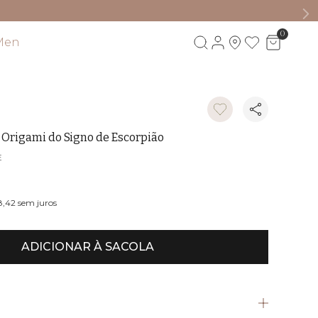
0
Men
Visite também
 Origami do Signo de Escorpião
E
8,42
sem juros
ADICIONAR À SACOLA