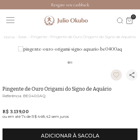
Resgate seu cashback
0
Joias
Pingente
Pingente de Ouro Origami do Signo de Aquário
Pingente de Ouro Origami do Signo de Aquário
BE0400AQ
R$ 3.139,00
ou em até
7
x de
R$ 448,42
sem juros
ADICIONAR À SACOLA