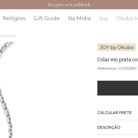
Resgate seu cashback
Relógios
Gift Guide
Na Mídia
Joy
Okubo 
rola Biwa
JOY by Okubo
Colar em prata co
C0092BM
CALCULAR FRETE
DESCRIÇÃO