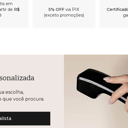
átis em
rtir de
R$
5% OFF
via PIX
Certificad
0
(exceto promoções)
ga
sonalizada
ua escolha,
lo que você procura.
lista