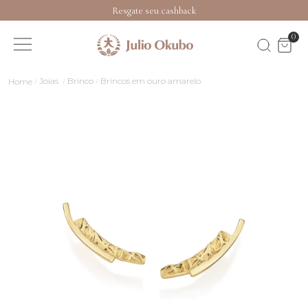
Resgate seu cashback
0
Joias
Brinco
Brincos em ouro amarelo