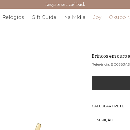
Resgate seu cashback
Relógios
Gift Guide
Na Mídia
Joy
Okubo 
Brincos em ouro 
BC0383AS
CALCULAR FRETE
DESCRIÇÃO