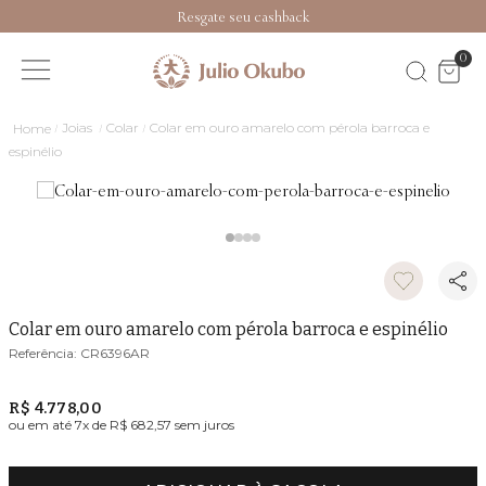
Resgate seu cashback
0
Joias
Colar
Colar em ouro amarelo com pérola barroca e
espinélio
Colar em ouro amarelo com pérola barroca e espinélio
CR6396AR
R$ 4.778,00
ou em até
7
x de
R$ 682,57
sem juros