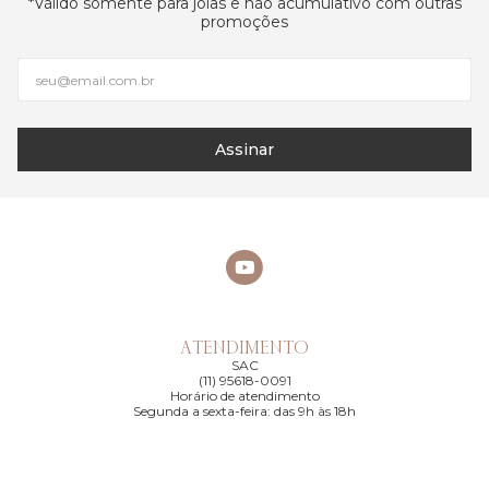
*Válido somente para joias e não acumulativo com outras
promoções
Assinar
ATENDIMENTO
SAC
(11) 95618-0091
Horário de atendimento
Segunda a sexta-feira: das 9h às 18h