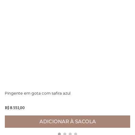
Pingente em gota com safira azul
Pi
R$ 8.551,00
R$
ADICIONAR À SACOLA