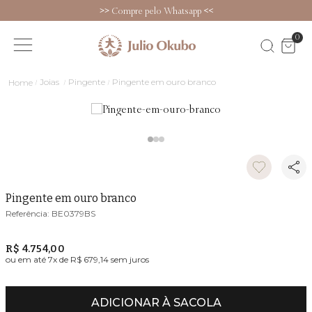
>>
Compre pelo Whatsapp
<<
0
Joias
Pingente
Pingente em ouro branco
Pingente em ouro branco
BE0379BS
R$ 4.754,00
ou em até
7
x de
R$ 679,14
sem juros
ADICIONAR À SACOLA