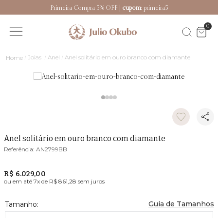
Primeira Compra 5% OFF |
cupom
: primeira5
0
Joias
Anel
Anel solitário em ouro branco com diamante
Anel solitário em ouro branco com diamante
AN2799BB
R$ 6.029,00
ou em até
7
x de
R$ 861,28
sem juros
Guia de Tamanhos