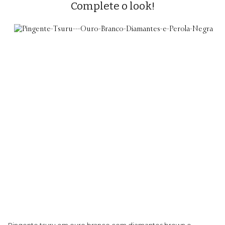
Complete o look!
Pingente tsuru em ouro branco com diamantes brown e
Ga