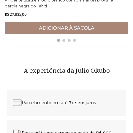
pérola negra do Tahiti
R$ 27.825,00
R$
ADICIONAR À SACOLA
A experiência da Julio Okubo
Parcelamento em até
7x sem juros
Frete grátis em compras a partir de
R$ 800